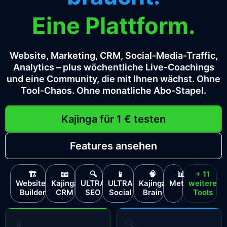
Eine Plattform.
Website, Marketing, CRM, Social-Media-Traffic,
Analytics – plus wöchentliche Live-Coachings
und eine Community, die mit Ihnen wächst. Ohne
Tool-Chaos. Ohne monatliche Abo-Stapel.
Kajinga für 1 € testen
Features ansehen
🏗
📧
🔍
📱
🧠
📊
+ 11
Website-
Kajinga
ULTRA
ULTRA
Kajinga
Metrix
weitere
Builder
CRM
SEO
Social
Brain
Tools
📱
🔍