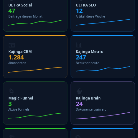
ULTRA Social
ULTRA SEO
47
12
Beiträge diesen Monat
Artikel diese Woche
📧
📊
Kajinga CRM
Kajinga Metrix
1.284
247
Abonnenten
Besucher heute
🌀
🧠
Magic Funnel
Kajinga Brain
3
24
Aktive Funnels
Dokumente trainiert
🏗
🌐