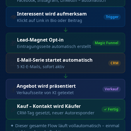
Facebook, Instagram, LinkedIn – automatisch
Interessent wird aufmerksam
👁
Trigger
Klickt auf Link in Bio oder Beitrag
↓
Lead-Magnet Opt-in
🎁
Magic Funnel
Eintragungsseite automatisch erstellt
E-Mail-Serie startet automatisch
📧
CRM
5 KI-E-Mails, sofort aktiv
↓
Angebot wird präsentiert
💰
Verkauf
Verkaufsseite von KI getextet
Kauf – Kontakt wird Käufer
🎉
✓ Fertig
CRM-Tag gesetzt, neuer Autoresponder
✦ Dieser gesamte Flow läuft vollautomatisch – einmal