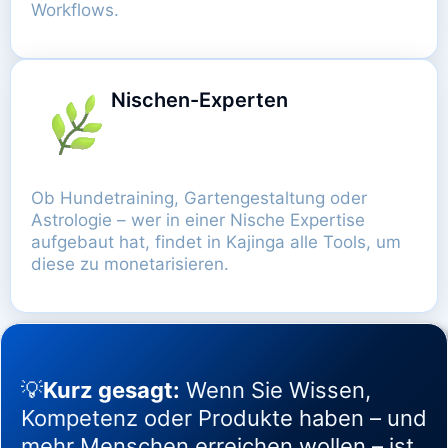
Workflows.
Nischen-Experten
Ob Hundetraining, Gartengestaltung oder
Astrologie – wer in einer Nische Expertise
aufgebaut hat, findet in Kajinga alle Tools, um
diese zu monetarisieren.
💡
Kurz gesagt:
Wenn Sie Wissen,
Kompetenz oder Produkte haben – und
mehr Menschen erreichen wollen – ist